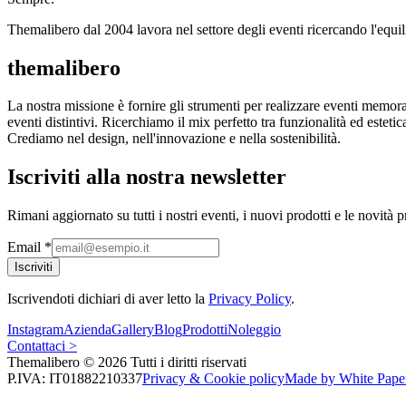
Themalibero dal 2004 lavora nel settore degli eventi ricercando l'equili
themalibero
La nostra missione è fornire gli strumenti per realizzare eventi memorab
eventi distintivi. Ricerchiamo il mix perfetto tra funzionalità ed estetic
Crediamo nel design, nell'innovazione e nella sostenibilità.
Iscriviti alla nostra newsletter
Rimani aggiornato su tutti i nostri eventi, i nuovi prodotti e le novità 
Email
*
Iscriviti
Iscrivendoti dichiari di aver letto la
Privacy Policy
.
Instagram
Azienda
Gallery
Blog
Prodotti
Noleggio
Contattaci >
Themalibero © 2026 Tutti i diritti riservati
P.IVA: IT01882210337
Privacy & Cookie policy
Made by White Pape